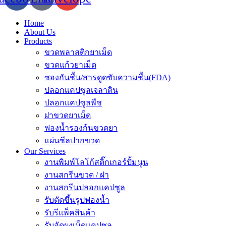
Home
About Us
Products
ขวดพลาสติกยาเม็ด
ขวดแก้วยาเม็ด
ซองกันชื้น/สารดูดซับความชื้น(FDA)
ปลอกแคปซูลเจลาติน
ปลอกแคปซูลพืช
ฝาขวดยาเม็ด
ฟองน้ำรองก้นขวดยา
แผ่นซีลปากขวด
Our Services
งานพิมพ์โลโก้สติ๊กเกอร์ปั้มนูน
งานสกรีนขวด / ฝา
งานสกรีนปลอกแคปซูล
รับตัดขึ้นรูปฟองน้ำ
รับรีแพ็คสินค้า
รับอัดผงเม็ดแคปซูล