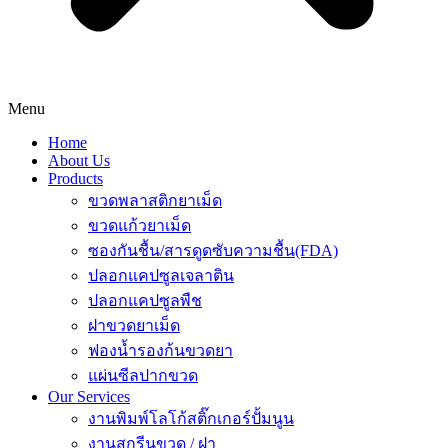
Menu
Home
About Us
Products
ขวดพลาสติกยาเม็ด
ขวดแก้วยาเม็ด
ซองกันชื้น/สารดูดซับความชื้น(FDA)
ปลอกแคปซูลเจลาติน
ปลอกแคปซูลพืช
ฝาขวดยาเม็ด
ฟองน้ำรองก้นขวดยา
แผ่นซีลปากขวด
Our Services
งานพิมพ์โลโก้สติ๊กเกอร์ปั้มนูน
งานสกรีนขวด / ฝา