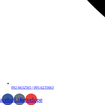
092-6632565 | 095-6235663
acebook
Line
Envelope