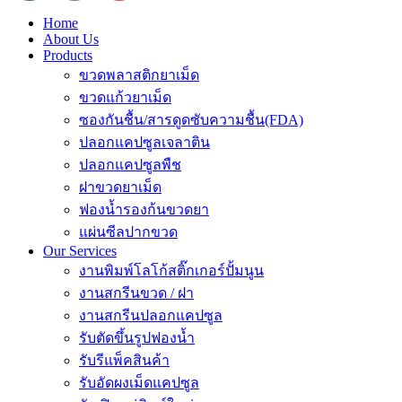
Home
About Us
Products
ขวดพลาสติกยาเม็ด
ขวดแก้วยาเม็ด
ซองกันชื้น/สารดูดซับความชื้น(FDA)
ปลอกแคปซูลเจลาติน
ปลอกแคปซูลพืช
ฝาขวดยาเม็ด
ฟองน้ำรองก้นขวดยา
แผ่นซีลปากขวด
Our Services
งานพิมพ์โลโก้สติ๊กเกอร์ปั้มนูน
งานสกรีนขวด / ฝา
งานสกรีนปลอกแคปซูล
รับตัดขึ้นรูปฟองน้ำ
รับรีแพ็คสินค้า
รับอัดผงเม็ดแคปซูล